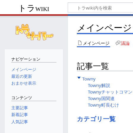
トラwiki
メインページ
メインページ
議論
ナビゲーション
記事一覧
メインページ
最近の更新
Towny
おまかせ表示
Towny解説
Townyチャットコマ
コンテンツ
Towny国関連
Towny町長むけ
主要記事
新着記事
カテゴリ一覧
人気記事